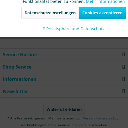
Funktionalität bieten zu können.
Mehr Informationen
Aktiv
Marketing
Datenschutzeinstellungen
Cookies akzeptieren
Combimat 1900 (gebogener
Combimat 1900 (gerader
Aktiv
Tracking
Saugfuss)
Saugfuss)
Privatsphäre und Datenschutz
Service Hotline
Shop Service
Informationen
Newsletter
Widerruf erklären
* Alle Preise inkl. gesetzl. Mehrwertsteuer zzgl.
Versandkosten
und ggf.
Nachnahmegebühren, wenn nicht anders beschrieben