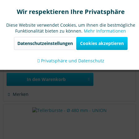
Abschleifen... wir können fast jeden Anwendungsfall
bedienen. Sind Sie bei der richtigen Wahl unsicher? Hier
Material
Poly 0,75 mm glatt weiß
Wir respektieren Ihre Privatsphäre
Aktiv
Funktionale
erhalten Sie eine >> Übersicht mit...
Härtegrad
hart
Diese Website verwendet Cookies, um Ihnen die bestmögliche
Funktionalität bieten zu können.
Mehr Informationen
Aktiv
Marketing
112,14 €
Datenschutzeinstellungen
Cookies akzeptieren
Nettopreis: 94,24 €
Aktiv
Tracking
Sofort versandfertig, Lieferzeit ca. 1-3 Werktage
Privatsphäre und Datenschutz
Details
In den
Warenkorb
Merken