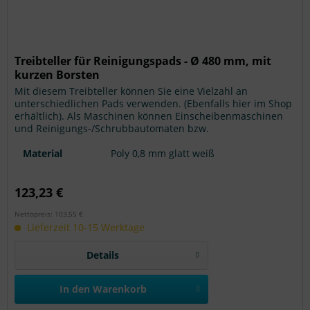
Treibteller für Reinigungspads - Ø 480 mm, mit
kurzen Borsten
Mit diesem Treibteller können Sie eine Vielzahl an
unterschiedlichen Pads verwenden. (Ebenfalls hier im Shop
erhältlich). Als Maschinen können Einscheibenmaschinen
und Reinigungs-/Schrubbautomaten bzw.
Scheuersaugmaschinen genutzt werden. Achtung:
Modellangaben ohne Gewähr.
Material
Poly 0,8 mm glatt weiß
123,23 €
Nettopreis: 103,55 €
Lieferzeit 10-15 Werktage
Details
In den
Warenkorb