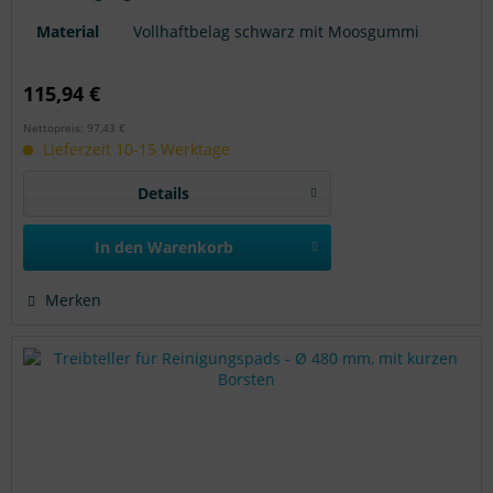
Scheuersaugmaschinen genutzt werden. Achtung:
Modellangaben ohne Gewähr.
Material
Vollhaftbelag schwarz mit Moosgummi
115,94 €
Nettopreis: 97,43 €
Lieferzeit 10-15 Werktage
Details
In den
Warenkorb
Merken