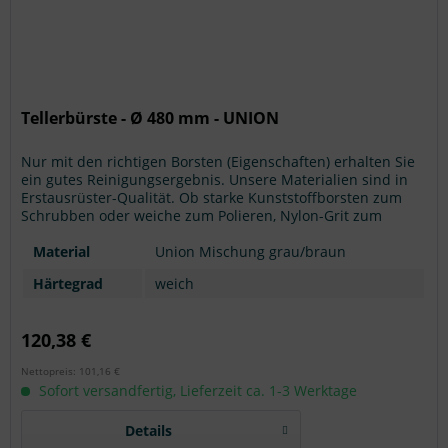
Tellerbürste - Ø 480 mm - UNION
Nur mit den richtigen Borsten (Eigenschaften) erhalten Sie
ein gutes Reinigungsergebnis. Unsere Materialien sind in
Erstausrüster-Qualität. Ob starke Kunststoffborsten zum
Schrubben oder weiche zum Polieren, Nylon-Grit zum
Abschleifen... wir können fast jeden Anwendungsfall
bedienen. Sind Sie bei der richtigen Wahl unsicher? Hier
Material
Union Mischung grau/braun
erhalten Sie eine >> Übersicht mit...
Härtegrad
weich
120,38 €
Nettopreis: 101,16 €
Sofort versandfertig, Lieferzeit ca. 1-3 Werktage
Details