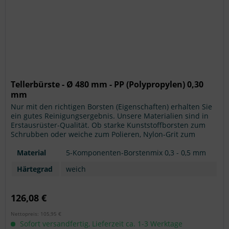
Tellerbürste - Ø 480 mm - PP (Polypropylen) 0,30
mm
Nur mit den richtigen Borsten (Eigenschaften) erhalten Sie
ein gutes Reinigungsergebnis. Unsere Materialien sind in
Erstausrüster-Qualität. Ob starke Kunststoffborsten zum
Schrubben oder weiche zum Polieren, Nylon-Grit zum
Abschleifen... wir können fast jeden Anwendungsfall
bedienen. Sind Sie bei der richtigen Wahl unsicher? Hier
Material
5-Komponenten-Borstenmix 0,3 - 0,5 mm
erhalten Sie eine >> Übersicht mit...
Härtegrad
weich
126,08 €
Nettopreis: 105,95 €
Sofort versandfertig, Lieferzeit ca. 1-3 Werktage