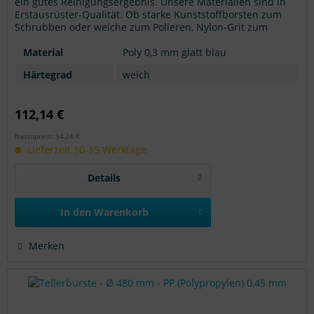
ein gutes Reinigungsergebnis. Unsere Materialien sind in
Erstausrüster-Qualität. Ob starke Kunststoffborsten zum
Schrubben oder weiche zum Polieren, Nylon-Grit zum
Abschleifen... wir können fast jeden Anwendungsfall
bedienen. Sind Sie bei der richtigen Wahl unsicher? Hier
Material
Poly 0,3 mm glatt blau
erhalten Sie eine >> Übersicht mit...
Härtegrad
weich
112,14 €
Nettopreis: 94,24 €
Lieferzeit 10-15 Werktage
Details
In den
Warenkorb
Merken