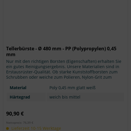
Tellerbürste - Ø 480 mm - PP (Polypropylen) 0,45
mm
Nur mit den richtigen Borsten (Eigenschaften) erhalten Sie
ein gutes Reinigungsergebnis. Unsere Materialien sind in
Erstausrüster-Qualität. Ob starke Kunststoffborsten zum
Schrubben oder weiche zum Polieren, Nylon-Grit zum
Abschleifen... wir können fast jeden Anwendungsfall
bedienen. Sind Sie bei der richtigen Wahl unsicher? Hier
Material
Poly 0,45 mm glatt weiß
erhalten Sie eine >> Übersicht mit...
Härtegrad
weich bis mittel
90,90 €
Nettopreis: 76,39 €
Lieferzeit 10-15 Werktage