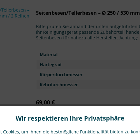
Seitenbesen/Tellerbesen – Ø 250 / 530 mm
Bitte prüfen Sie anhand der unten aufgeführten
Ihr Reinigungsgerät passende Zubehörteil handel
Seitenbesen für nahezu alle Hersteller. Achtun
Material
Härtegrad
Körperdurchmesser
Kehrdurchmesser
69,00 €
Nettopreis: 57,98 €
Wir respektieren Ihre Privatsphäre
Sofort versandfertig, Lieferzeit ca. 1-3 Werktag
Details
 Cookies, um Ihnen die bestmögliche Funktionalität bieten zu kö