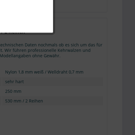
Aktiv
 / 2 Reihen
 technischen Daten nochmals ob es sich um das für
t. Wir führen professionelle Kehrwalzen und
g: Modellangaben ohne Gewähr.
Nylon 1,8 mm weiß / Welldraht 0,7 mm
sehr hart
250 mm
530 mm / 2 Reihen