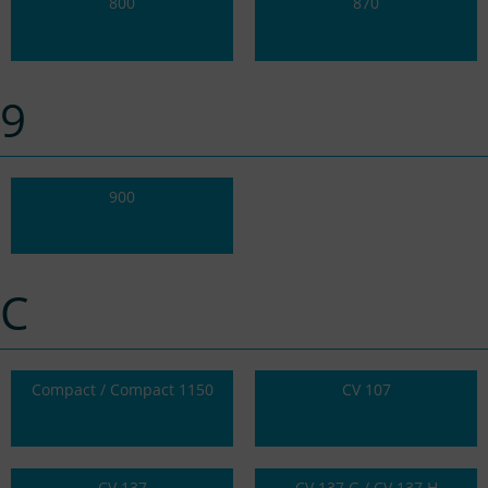
800
870
9
900
C
Compact / Compact 1150
CV 107
CV 137
CV 137 G / CV 137 H