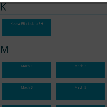
K
Kobra EB / Kobra SH
M
Mach 1
Mach 2
Mach 3
Mach 5