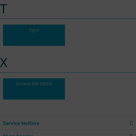
T
Tigra
X
Xtrema 800 EB/DK
Service Hotline