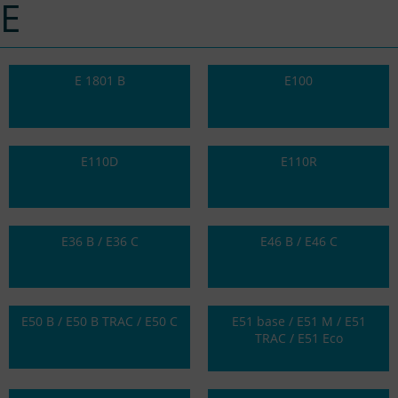
E
E 1801 B
E100
E110D
E110R
E36 B / E36 C
E46 B / E46 C
E50 B / E50 B TRAC / E50 C
E51 base / E51 M / E51
TRAC / E51 Eco