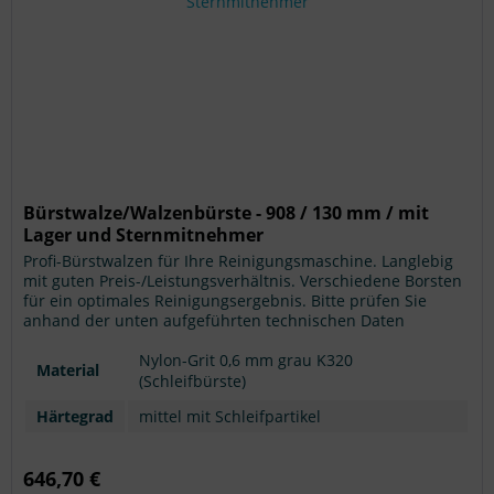
Bürstwalze/Walzenbürste - 908 / 130 mm / mit
Lager und Sternmitnehmer
Profi-Bürstwalzen für Ihre Reinigungsmaschine. Langlebig
mit guten Preis-/Leistungsverhältnis. Verschiedene Borsten
für ein optimales Reinigungsergebnis. Bitte prüfen Sie
anhand der unten aufgeführten technischen Daten
nochmals, ob es sich um das für Ihr Reinigungsgerät
passende Zubehörteil handelt. Achtung: Modellangaben
Nylon-Grit 0,6 mm grau K320
Material
ohne Gewähr.
(Schleifbürste)
Härtegrad
mittel mit Schleifpartikel
646,70 €