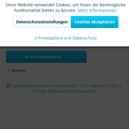
Härtegrad
weich
Diese Website verwendet Cookies, um Ihnen die bestmögliche
Funktionalität bieten zu können.
Mehr Informationen
Aktiv
Marketing
394,76 €
Datenschutzeinstellungen
Cookies akzeptieren
Nettopreis: 331,73 €
Aktiv
Tracking
Sofort versandfertig, Lieferzeit ca. 1-3 Werktage
Privatsphäre und Datenschutz
Details
In den
Warenkorb
Merken