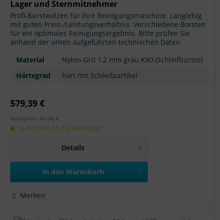
Lager und Sternmitnehmer
Profi-Bürstwalzen für Ihre Reinigungsmaschine. Langlebig
mit guten Preis-/Leistungsverhältnis. Verschiedene Borsten
für ein optimales Reinigungsergebnis. Bitte prüfen Sie
anhand der unten aufgeführten technischen Daten
nochmals, ob es sich um das für Ihr Reinigungsgerät
passende Zubehörteil handelt. Achtung: Modellangaben
Material
Nylon-Grit 1,2 mm grau K80 (Schleifbürste)
ohne Gewähr.
Härtegrad
hart mit Schleifpartikel
579,39 €
Nettopreis: 486,88 €
Lieferzeit 10-15 Werktage
Details
In den
Warenkorb
Merken