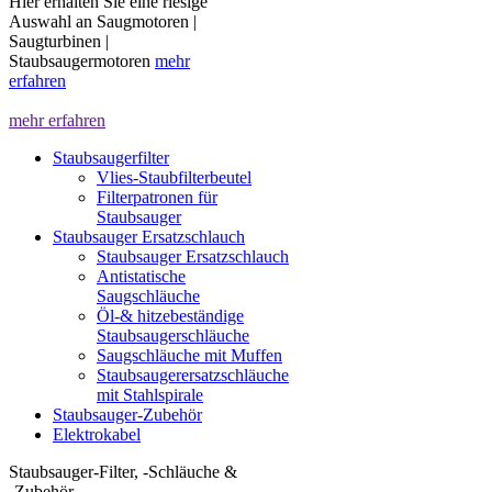
Hier erhalten Sie eine riesige
Auswahl an Saugmotoren |
Saugturbinen |
Staubsaugermotoren
mehr
erfahren
mehr erfahren
Staubsaugerfilter
Vlies-Staubfilterbeutel
Filterpatronen für
Staubsauger
Staubsauger Ersatzschlauch
Staubsauger Ersatzschlauch
Antistatische
Saugschläuche
Öl-& hitzebeständige
Staubsaugerschläuche
Saugschläuche mit Muffen
Staubsaugerersatzschläuche
mit Stahlspirale
Staubsauger-Zubehör
Elektrokabel
Staubsauger-Filter, -Schläuche &
-Zubehör