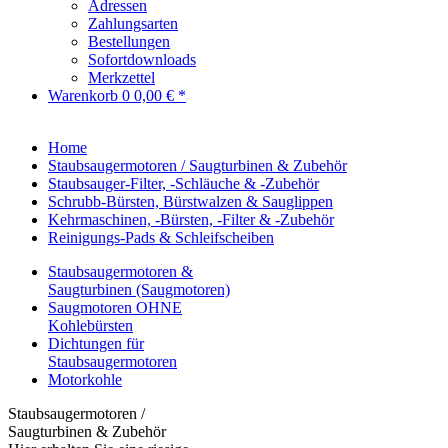
Adressen
Zahlungsarten
Bestellungen
Sofortdownloads
Merkzettel
Warenkorb
0
0,00 € *
Home
Staubsaugermotoren / Saugturbinen & Zubehör
Staubsauger-Filter, -Schläuche & -Zubehör
Schrubb-Bürsten, Bürstwalzen & Sauglippen
Kehrmaschinen, -Bürsten, -Filter & -Zubehör
Reinigungs-Pads & Schleifscheiben
Staubsaugermotoren &
Saugturbinen (Saugmotoren)
Saugmotoren OHNE
Kohlebürsten
Dichtungen für
Staubsaugermotoren
Motorkohle
Staubsaugermotoren /
Saugturbinen & Zubehör