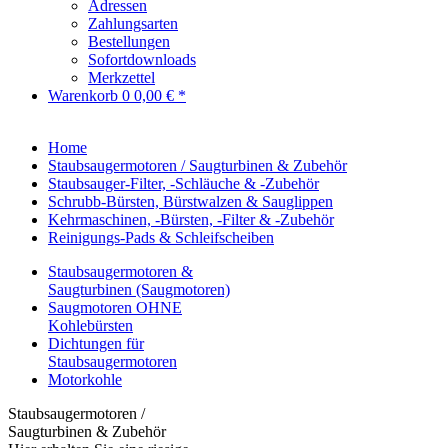
Adressen
Zahlungsarten
Bestellungen
Sofortdownloads
Merkzettel
Warenkorb
0
0,00 € *
Home
Staubsaugermotoren / Saugturbinen & Zubehör
Staubsauger-Filter, -Schläuche & -Zubehör
Schrubb-Bürsten, Bürstwalzen & Sauglippen
Kehrmaschinen, -Bürsten, -Filter & -Zubehör
Reinigungs-Pads & Schleifscheiben
Staubsaugermotoren &
Saugturbinen (Saugmotoren)
Saugmotoren OHNE
Kohlebürsten
Dichtungen für
Staubsaugermotoren
Motorkohle
Staubsaugermotoren /
Saugturbinen & Zubehör