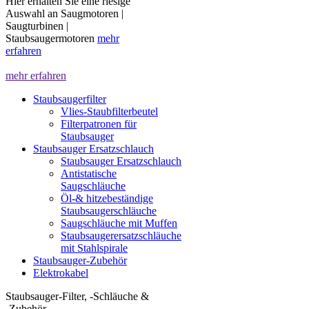
Hier erhalten Sie eine riesige
Auswahl an Saugmotoren |
Saugturbinen |
Staubsaugermotoren
mehr
erfahren
mehr erfahren
Staubsaugerfilter
Vlies-Staubfilterbeutel
Filterpatronen für
Staubsauger
Staubsauger Ersatzschlauch
Staubsauger Ersatzschlauch
Antistatische
Saugschläuche
Öl-& hitzebeständige
Staubsaugerschläuche
Saugschläuche mit Muffen
Staubsaugerersatzschläuche
mit Stahlspirale
Staubsauger-Zubehör
Elektrokabel
Staubsauger-Filter, -Schläuche &
-Zubehör