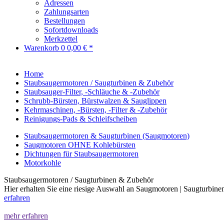
Adressen
Zahlungsarten
Bestellungen
Sofortdownloads
Merkzettel
Warenkorb
0
0,00 € *
Home
Staubsaugermotoren / Saugturbinen & Zubehör
Staubsauger-Filter, -Schläuche & -Zubehör
Schrubb-Bürsten, Bürstwalzen & Sauglippen
Kehrmaschinen, -Bürsten, -Filter & -Zubehör
Reinigungs-Pads & Schleifscheiben
Staubsaugermotoren & Saugturbinen (Saugmotoren)
Saugmotoren OHNE Kohlebürsten
Dichtungen für Staubsaugermotoren
Motorkohle
Staubsaugermotoren / Saugturbinen & Zubehör
Hier erhalten Sie eine riesige Auswahl an Saugmotoren | Saugturbin
erfahren
mehr erfahren