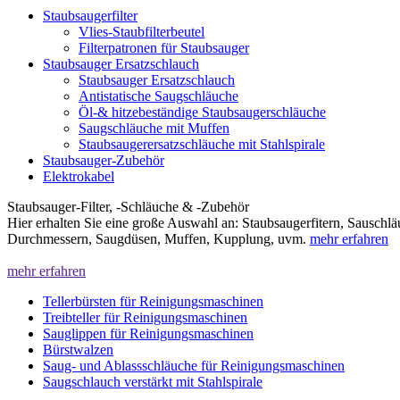
Staubsaugerfilter
Vlies-Staubfilterbeutel
Filterpatronen für Staubsauger
Staubsauger Ersatzschlauch
Staubsauger Ersatzschlauch
Antistatische Saugschläuche
Öl-& hitzebeständige Staubsaugerschläuche
Saugschläuche mit Muffen
Staubsaugerersatzschläuche mit Stahlspirale
Staubsauger-Zubehör
Elektrokabel
Staubsauger-Filter, -Schläuche & -Zubehör
Hier erhalten Sie eine große Auswahl an: Staubsaugerfitern, Sauschl
Durchmessern, Saugdüsen, Muffen, Kupplung, uvm.
mehr erfahren
mehr erfahren
Tellerbürsten für Reinigungsmaschinen
Treibteller für Reinigungsmaschinen
Sauglippen für Reinigungsmaschinen
Bürstwalzen
Saug- und Ablassschläuche für Reinigungsmaschinen
Saugschlauch verstärkt mit Stahlspirale