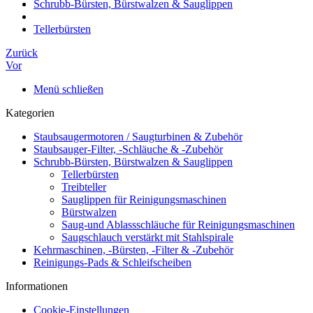
Schrubb-Bürsten, Bürstwalzen & Sauglippen
Tellerbürsten
Zurück
Vor
Menü schließen
Kategorien
Staubsaugermotoren / Saugturbinen & Zubehör
Staubsauger-Filter, -Schläuche & -Zubehör
Schrubb-Bürsten, Bürstwalzen & Sauglippen
Tellerbürsten
Treibteller
Sauglippen für Reinigungsmaschinen
Bürstwalzen
Saug-und Ablassschläuche für Reinigungsmaschinen
Saugschlauch verstärkt mit Stahlspirale
Kehrmaschinen, -Bürsten, -Filter & -Zubehör
Reinigungs-Pads & Schleifscheiben
Informationen
Cookie-Einstellungen