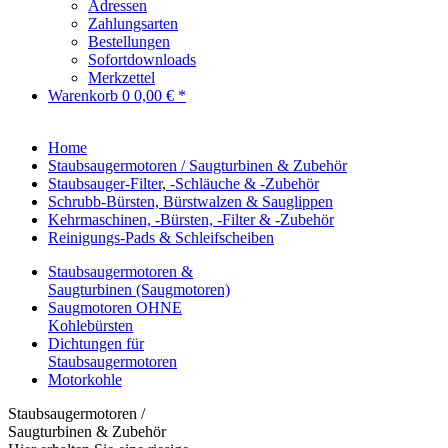
Adressen
Zahlungsarten
Bestellungen
Sofortdownloads
Merkzettel
Warenkorb
0
0,00 € *
Home
Staubsaugermotoren / Saugturbinen & Zubehör
Staubsauger-Filter, -Schläuche & -Zubehör
Schrubb-Bürsten, Bürstwalzen & Sauglippen
Kehrmaschinen, -Bürsten, -Filter & -Zubehör
Reinigungs-Pads & Schleifscheiben
Staubsaugermotoren &
Saugturbinen (Saugmotoren)
Saugmotoren OHNE
Kohlebürsten
Dichtungen für
Staubsaugermotoren
Motorkohle
Staubsaugermotoren /
Saugturbinen & Zubehör