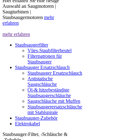
Hier erhalten Sie eine riesige
Auswahl an Saugmotoren |
Saugturbinen |
Staubsaugermotoren
mehr
erfahren
mehr erfahren
Staubsaugerfilter
Vlies-Staubfilterbeutel
Filterpatronen für
Staubsauger
Staubsauger Ersatzschlauch
Staubsauger Ersatzschlauch
Antistatische
Saugschläuche
Öl-& hitzebeständige
Staubsaugerschläuche
Saugschläuche mit Muffen
Staubsaugerersatzschläuche
mit Stahlspirale
Staubsauger-Zubehör
Elektrokabel
Staubsauger-Filter, -Schläuche &
-Zubehör