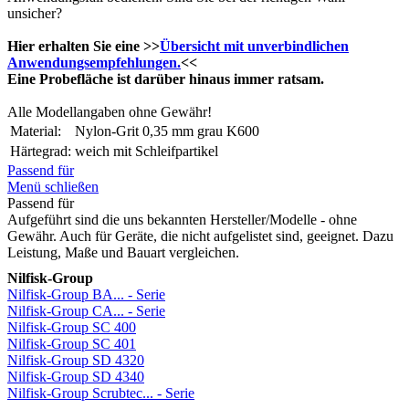
unsicher?
Hier erhalten Sie eine >>
Übersicht mit unverbindlichen
Anwendungsempfehlungen.
<<
Eine Probefläche ist darüber hinaus immer ratsam.
Alle Modellangaben ohne Gewähr!
Material:
Nylon-Grit 0,35 mm grau K600
Härtegrad:
weich mit Schleifpartikel
Passend für
Menü schließen
Passend für
Aufgeführt sind die uns bekannten Hersteller/Modelle - ohne
Gewähr. Auch für Geräte, die nicht aufgelistet sind, geeignet. Dazu
Leistung, Maße und Bauart vergleichen.
Nilfisk-Group
Nilfisk-Group BA... - Serie
Nilfisk-Group CA... - Serie
Nilfisk-Group SC 400
Nilfisk-Group SC 401
Nilfisk-Group SD 4320
Nilfisk-Group SD 4340
Nilfisk-Group Scrubtec... - Serie