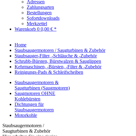
Adressen
Zahlungsarten
Bestellungen
Sofortdownloads
Merkzettel
Warenkorb
0
0,00 € *
Home
Staubsaugermotoren / Saugturbinen & Zubehör
Staubsauger-Filter, -Schläuche & -Zubehör
Schrubb-Bürsten, Bürstwalzen & Sauglippen
Kehrmaschinen, -Bürsten, -Filter & -Zubehör
Reinigungs-Pads & Schleifscheiben
Staubsaugermotoren &
Saugturbinen (Saugmotoren)
Saugmotoren OHNE
Kohlebürsten
Dichtungen für
Staubsaugermotoren
Motorkohle
Staubsaugermotoren /
Saugturbinen & Zubehör