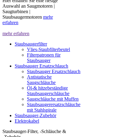
Hier erhalten Sie eine riesige
Auswahl an Saugmotoren |
Saugturbinen |
Staubsaugermotoren
mehr
erfahren
mehr erfahren
Staubsaugerfilter
Vlies-Staubfilterbeutel
Filterpatronen für
Staubsauger
Staubsauger Ersatzschlauch
Staubsauger Ersatzschlauch
Antistatische
Saugschläuche
Öl-& hitzebeständige
Staubsaugerschläuche
Saugschläuche mit Muffen
Staubsaugerersatzschläuche
mit Stahlspirale
Staubsauger-Zubehör
Elektrokabel
Staubsauger-Filter, -Schläuche &
-Zubehör