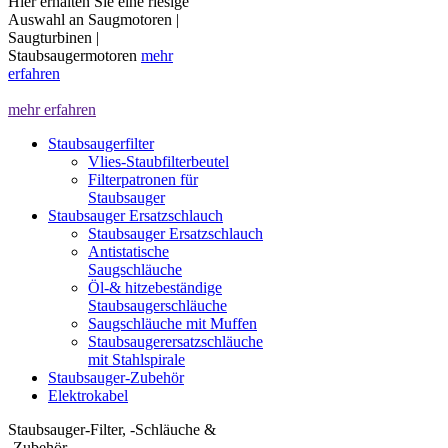
Hier erhalten Sie eine riesige
Auswahl an Saugmotoren |
Saugturbinen |
Staubsaugermotoren
mehr
erfahren
mehr erfahren
Staubsaugerfilter
Vlies-Staubfilterbeutel
Filterpatronen für
Staubsauger
Staubsauger Ersatzschlauch
Staubsauger Ersatzschlauch
Antistatische
Saugschläuche
Öl-& hitzebeständige
Staubsaugerschläuche
Saugschläuche mit Muffen
Staubsaugerersatzschläuche
mit Stahlspirale
Staubsauger-Zubehör
Elektrokabel
Staubsauger-Filter, -Schläuche &
-Zubehör