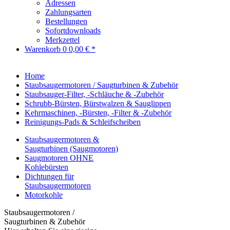
Adressen
Zahlungsarten
Bestellungen
Sofortdownloads
Merkzettel
Warenkorb
0
0,00 € *
Home
Staubsaugermotoren / Saugturbinen & Zubehör
Staubsauger-Filter, -Schläuche & -Zubehör
Schrubb-Bürsten, Bürstwalzen & Sauglippen
Kehrmaschinen, -Bürsten, -Filter & -Zubehör
Reinigungs-Pads & Schleifscheiben
Staubsaugermotoren &
Saugturbinen (Saugmotoren)
Saugmotoren OHNE
Kohlebürsten
Dichtungen für
Staubsaugermotoren
Motorkohle
Staubsaugermotoren /
Saugturbinen & Zubehör