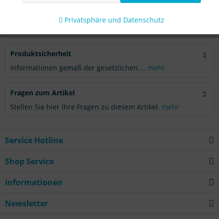
Aktiv
Tracking
Bewertungen
0
Privatsphäre und Datenschutz
Bewertungen lesen, schreiben und diskutieren...
mehr
Produktsicherheit
Informationen gemäß der gesetzlichen ...
mehr
Fragen zum Artikel
Stellen Sie hier Ihre Fragen zu diesem Artikel.
mehr
Service Hotline
Shop Service
Informationen
Newsletter