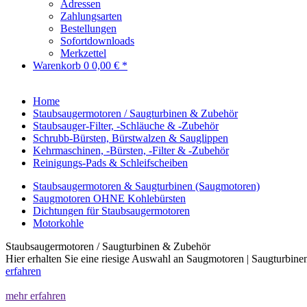
Adressen
Zahlungsarten
Bestellungen
Sofortdownloads
Merkzettel
Warenkorb
0
0,00 € *
Home
Staubsaugermotoren / Saugturbinen & Zubehör
Staubsauger-Filter, -Schläuche & -Zubehör
Schrubb-Bürsten, Bürstwalzen & Sauglippen
Kehrmaschinen, -Bürsten, -Filter & -Zubehör
Reinigungs-Pads & Schleifscheiben
Staubsaugermotoren & Saugturbinen (Saugmotoren)
Saugmotoren OHNE Kohlebürsten
Dichtungen für Staubsaugermotoren
Motorkohle
Staubsaugermotoren / Saugturbinen & Zubehör
Hier erhalten Sie eine riesige Auswahl an Saugmotoren | Saugturbin
erfahren
mehr erfahren