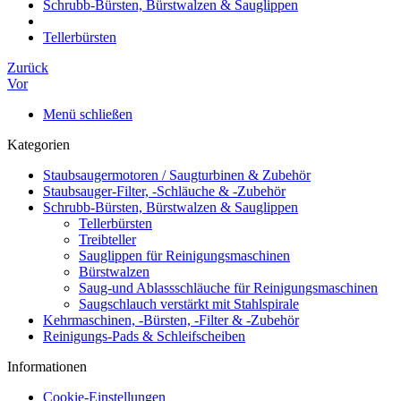
Schrubb-Bürsten, Bürstwalzen & Sauglippen
Tellerbürsten
Zurück
Vor
Menü schließen
Kategorien
Staubsaugermotoren / Saugturbinen & Zubehör
Staubsauger-Filter, -Schläuche & -Zubehör
Schrubb-Bürsten, Bürstwalzen & Sauglippen
Tellerbürsten
Treibteller
Sauglippen für Reinigungsmaschinen
Bürstwalzen
Saug-und Ablassschläuche für Reinigungsmaschinen
Saugschlauch verstärkt mit Stahlspirale
Kehrmaschinen, -Bürsten, -Filter & -Zubehör
Reinigungs-Pads & Schleifscheiben
Informationen
Cookie-Einstellungen