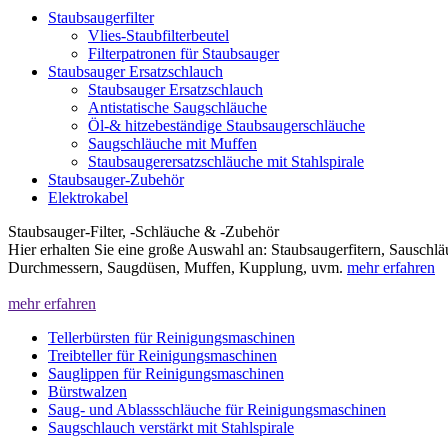
Staubsaugerfilter
Vlies-Staubfilterbeutel
Filterpatronen für Staubsauger
Staubsauger Ersatzschlauch
Staubsauger Ersatzschlauch
Antistatische Saugschläuche
Öl-& hitzebeständige Staubsaugerschläuche
Saugschläuche mit Muffen
Staubsaugerersatzschläuche mit Stahlspirale
Staubsauger-Zubehör
Elektrokabel
Staubsauger-Filter, -Schläuche & -Zubehör
Hier erhalten Sie eine große Auswahl an: Staubsaugerfitern, Sauschl
Durchmessern, Saugdüsen, Muffen, Kupplung, uvm.
mehr erfahren
mehr erfahren
Tellerbürsten für Reinigungsmaschinen
Treibteller für Reinigungsmaschinen
Sauglippen für Reinigungsmaschinen
Bürstwalzen
Saug- und Ablassschläuche für Reinigungsmaschinen
Saugschlauch verstärkt mit Stahlspirale