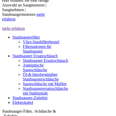
Hier erhalten Sie eine riesige
Auswahl an Saugmotoren |
Saugturbinen |
Staubsaugermotoren
mehr
erfahren
mehr erfahren
Staubsaugerfilter
Vlies-Staubfilterbeutel
Filterpatronen für
Staubsauger
Staubsauger Ersatzschlauch
Staubsauger Ersatzschlauch
Antistatische
Saugschläuche
Öl-& hitzebeständige
Staubsaugerschläuche
Saugschläuche mit Muffen
Staubsaugerersatzschläuche
mit Stahlspirale
Staubsauger-Zubehör
Elektrokabel
Staubsauger-Filter, -Schläuche &
-Zubehör