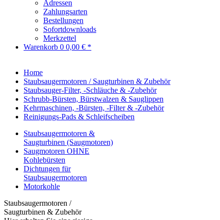
Adressen
Zahlungsarten
Bestellungen
Sofortdownloads
Merkzettel
Warenkorb
0
0,00 € *
Home
Staubsaugermotoren / Saugturbinen & Zubehör
Staubsauger-Filter, -Schläuche & -Zubehör
Schrubb-Bürsten, Bürstwalzen & Sauglippen
Kehrmaschinen, -Bürsten, -Filter & -Zubehör
Reinigungs-Pads & Schleifscheiben
Staubsaugermotoren &
Saugturbinen (Saugmotoren)
Saugmotoren OHNE
Kohlebürsten
Dichtungen für
Staubsaugermotoren
Motorkohle
Staubsaugermotoren /
Saugturbinen & Zubehör