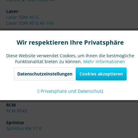
Lavor
Lavor SDM 45 G
Lavor SDM 45 G 40-160
Maxiclean
Maxiclean MX 05-17
Wir respektieren Ihre Privatsphäre
Mobilotech
Diese Website verwendet Cookies, um Ihnen die bestmögliche
Mobilotech Extra
Funktionalität bieten zu können.
Mehr Informationen
Mobilotech Plus
Mobilotech Speed 1
Datenschutzeinstellungen
Cookies akzeptieren
Mobilotech Speed 2
Nilco
Privatsphäre und Datenschutz
Nilco 451
RCM
RCM RS43
Sprintus
Sprintus EM 17 R