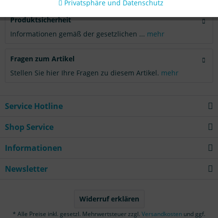
Privatsphäre und Datenschutz
Produktsicherheit
Informationen gemäß der gesetzlichen ...
mehr
Fragen zum Artikel
Stellen Sie hier Ihre Fragen zu diesem Artikel.
mehr
Service Hotline
Shop Service
Informationen
Newsletter
Widerruf erklären
* Alle Preise inkl. gesetzl. Mehrwertsteuer zzgl.
Versandkosten
und ggf.