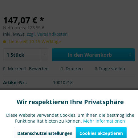
147,07 € *
Nettopreis: 123,59 €
inkl. MwSt.
zzgl. Versandkosten
Lieferzeit 10-15 Werktage
In den Warenkorb
Merken
Bewerten
Drucken
Frage stellen
Artikel-Nr.:
10010218
Beschreibung
Wir respektieren Ihre Privatsphäre
Aktiv
Funktionale
Profi-Bürstwalzen für Ihre Reinigungsmaschine. Langlebig
mit guten Preis-/Leistungsverhältnis....
mehr
Diese Website verwendet Cookies, um Ihnen die bestmögliche
Funktionalität bieten zu können.
Mehr Informationen
Aktiv
Marketing
Passend für
Datenschutzeinstellungen
Cookies akzeptieren