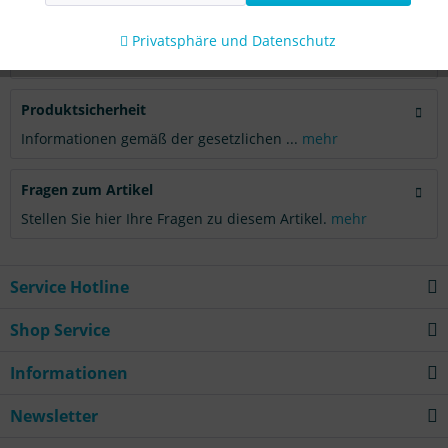
Aktiv
Tracking
Bewertungen
0
Privatsphäre und Datenschutz
Bewertungen lesen, schreiben und diskutieren...
mehr
Produktsicherheit
Informationen gemäß der gesetzlichen ...
mehr
Fragen zum Artikel
Stellen Sie hier Ihre Fragen zu diesem Artikel.
mehr
Service Hotline
Shop Service
Informationen
Newsletter