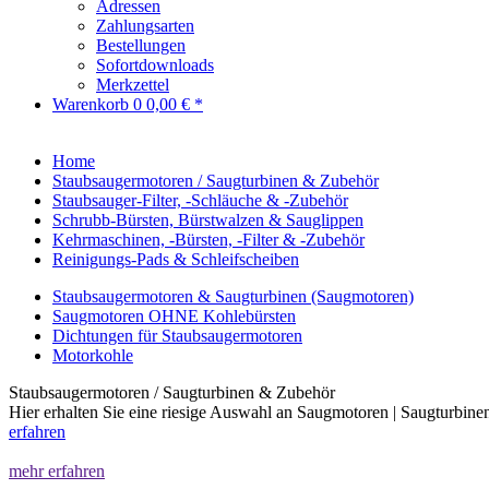
Adressen
Zahlungsarten
Bestellungen
Sofortdownloads
Merkzettel
Warenkorb
0
0,00 € *
Home
Staubsaugermotoren / Saugturbinen & Zubehör
Staubsauger-Filter, -Schläuche & -Zubehör
Schrubb-Bürsten, Bürstwalzen & Sauglippen
Kehrmaschinen, -Bürsten, -Filter & -Zubehör
Reinigungs-Pads & Schleifscheiben
Staubsaugermotoren & Saugturbinen (Saugmotoren)
Saugmotoren OHNE Kohlebürsten
Dichtungen für Staubsaugermotoren
Motorkohle
Staubsaugermotoren / Saugturbinen & Zubehör
Hier erhalten Sie eine riesige Auswahl an Saugmotoren | Saugturbin
erfahren
mehr erfahren