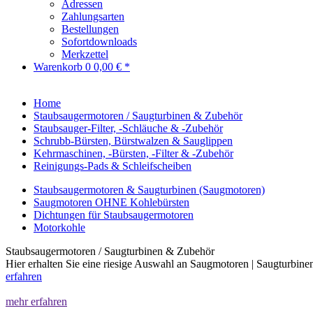
Adressen
Zahlungsarten
Bestellungen
Sofortdownloads
Merkzettel
Warenkorb
0
0,00 € *
Home
Staubsaugermotoren / Saugturbinen & Zubehör
Staubsauger-Filter, -Schläuche & -Zubehör
Schrubb-Bürsten, Bürstwalzen & Sauglippen
Kehrmaschinen, -Bürsten, -Filter & -Zubehör
Reinigungs-Pads & Schleifscheiben
Staubsaugermotoren & Saugturbinen (Saugmotoren)
Saugmotoren OHNE Kohlebürsten
Dichtungen für Staubsaugermotoren
Motorkohle
Staubsaugermotoren / Saugturbinen & Zubehör
Hier erhalten Sie eine riesige Auswahl an Saugmotoren | Saugturbin
erfahren
mehr erfahren