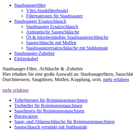
Staubsaugerfilter
Vlies-Staubfilterbeutel
Filterpatronen für Staubsauger
Staubsauger Ersatzschlauch
Staubsauger Ersatzschlauch
Antistatische Saugschläuche
Öl-& hitzebeständige Staubsaugerschläuche
Saugschläuche mit Muffen
Staubsaugerersatzschläuche mit Stahlspirale
Staubsauger-Zubehör
Elektrokabel
Staubsauger-Filter, -Schläuche & -Zubehör
Hier erhalten Sie eine große Auswahl an: Staubsaugerfitern, Sauschl
Durchmessern, Saugdüsen, Muffen, Kupplung, uvm.
mehr erfahren
mehr erfahren
Tellerbürsten für Reinigungsmaschinen
Treibteller für Reinigungsmaschinen
Sauglippen für Reinigungsmaschinen
Bürstwalzen
Saug- und Ablassschläuche für Reinigungsmaschinen
Saugschlauch verstärkt mit Stahlspirale