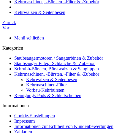
Kehrmaschinen, -Bürsten, -Filter & -Zubehör
Kehrwalzen & Seitenbesen
Zurück
Vor
Menü schließen
Kategorien
Staubsaugermotoren / Saugturbinen & Zubehör
Staubsauger-Filter, -Schläuche & -Zubehör
Schrubb-Bürsten, Bürstwalzen & Sauglippen
Kehrmaschinen, -Bürsten, -Filter & -Zubehör
Kehrwalzen & Seitenbesen
Kehrmaschinen-Filter
Vorbau-Kehrbürsten
Reinigungs-Pads & Schleifscheiben
Informationen
Cookie-Einstellungen
Impressum
Informationen zur Echtheit von Kundenbewertungen
Zahlarten