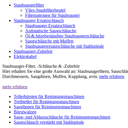
Staubsaugerfilter
Vlies-Staubfilterbeutel
Filterpatronen für Staubsauger
Staubsauger Ersatzschlauch
Staubsauger Ersatzschlauch
Antistatische Saugschläuche
Öl-& hitzebeständige Staubsaugerschläuche
Saugschläuche mit Muffen
Staubsaugerersatzschläuche mit Stahlspirale
Staubsauger-Zubehör
Elektrokabel
Staubsauger-Filter, -Schläuche & -Zubehör
Hier erhalten Sie eine große Auswahl an: Staubsaugerfitern, Sauschl
Durchmessern, Saugdüsen, Muffen, Kupplung, uvm.
mehr erfahren
mehr erfahren
Tellerbürsten für Reinigungsmaschinen
Treibteller für Reinigungsmaschinen
Sauglippen für Reinigungsmaschinen
Bürstwalzen
Saug- und Ablassschläuche für Reinigungsmaschinen
Saugschlauch verstärkt mit Stahlspirale