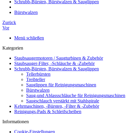
Schrubb-Bürsten, Bürstwalzen & Sauglippen
Bürstwalzen
Zurück
Vor
Menü schließen
Kategorien
Staubsaugermotoren / Saugturbinen & Zubehör
Staubsauger-Filter, -Schläuche & -Zubehör
Schrubb-Bürsten, Bürstwalzen & Sauglippen
Tellerbürsten
Treibteller
Sauglippen für Reinigungsmaschinen
Bürstwalzen
Saug-und Ablassschläuche für Reinigungsmaschinen
Saugschlauch verstärkt mit Stahlspirale
Kehrmaschinen, -Bürsten, -Filter & -Zubehör
Reinigungs-Pads & Schleifscheiben
Informationen
Cookie-Einstellungen