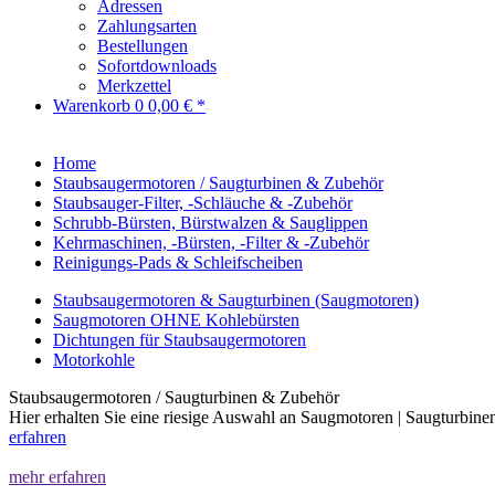
Adressen
Zahlungsarten
Bestellungen
Sofortdownloads
Merkzettel
Warenkorb
0
0,00 € *
Home
Staubsaugermotoren / Saugturbinen & Zubehör
Staubsauger-Filter, -Schläuche & -Zubehör
Schrubb-Bürsten, Bürstwalzen & Sauglippen
Kehrmaschinen, -Bürsten, -Filter & -Zubehör
Reinigungs-Pads & Schleifscheiben
Staubsaugermotoren & Saugturbinen (Saugmotoren)
Saugmotoren OHNE Kohlebürsten
Dichtungen für Staubsaugermotoren
Motorkohle
Staubsaugermotoren / Saugturbinen & Zubehör
Hier erhalten Sie eine riesige Auswahl an Saugmotoren | Saugturbin
erfahren
mehr erfahren