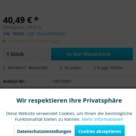
40,49 € *
Nettopreis: 34,03 €
inkl. MwSt.
zzgl. Versandkosten
Lieferzeit 10-15 Werktage
In den Warenkorb
Merken
Bewerten
Drucken
Frage stellen
Artikel-Nr.:
10010081
Beschreibung
Wir respektieren Ihre Privatsphäre
Aktiv
Funktionale
Profi-Bürstwalzen für Ihre Reinigungsmaschine. Langlebig
mit guten Preis-/Leistungsverhältnis....
mehr
Diese Website verwendet Cookies, um Ihnen die bestmögliche
Funktionalität bieten zu können.
Mehr Informationen
Aktiv
Marketing
Passend für
Datenschutzeinstellungen
Cookies akzeptieren