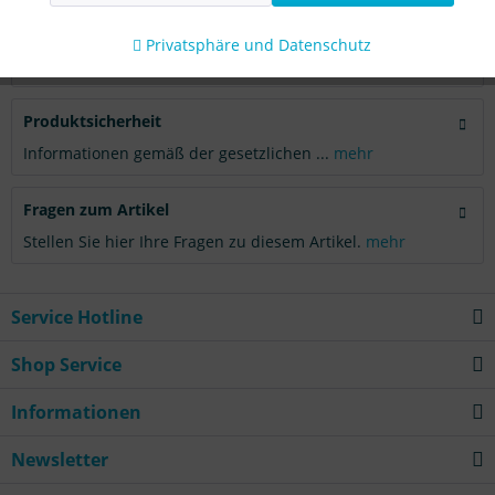
Aktiv
Tracking
Bewertungen
0
Privatsphäre und Datenschutz
Bewertungen lesen, schreiben und diskutieren...
mehr
Produktsicherheit
Informationen gemäß der gesetzlichen ...
mehr
Fragen zum Artikel
Stellen Sie hier Ihre Fragen zu diesem Artikel.
mehr
Service Hotline
Shop Service
Informationen
Newsletter