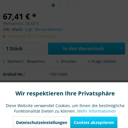
67,41 € *
Nettopreis: 56,65 €
inkl. MwSt.
zzgl. Versandkosten
Lieferzeit 10-15 Werktage
In den Warenkorb
Merken
Bewerten
Drucken
Frage stellen
Artikel-Nr.:
10012666
Beschreibung
Wir respektieren Ihre Privatsphäre
Aktiv
Funktionale
Hochwertige Sauglippen für den gewerblichen Einsatz.
Achtung: Modellangaben ohne Gewähr.
mehr
Diese Website verwendet Cookies, um Ihnen die bestmögliche
Funktionalität bieten zu können.
Mehr Informationen
Aktiv
Marketing
Passend für
Datenschutzeinstellungen
Cookies akzeptieren