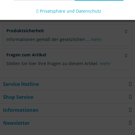
Aktiv
Tracking
Bewertungen
0
Privatsphäre und Datenschutz
Bewertungen lesen, schreiben und diskutieren...
mehr
Produktsicherheit
Informationen gemäß der gesetzlichen ...
mehr
Fragen zum Artikel
Stellen Sie hier Ihre Fragen zu diesem Artikel.
mehr
Service Hotline
Shop Service
Informationen
Newsletter