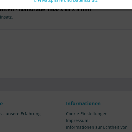
Privatsphäre und Datenschutz
inten - Nanorade 1500 x 65 x 5 mm"
insatz.
ce
Informationen
s - unsere Erfahrung
Cookie-Einstellungen
Impressum
Informationen zur Echtheit von