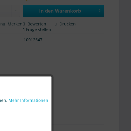
In den Warenkorb
en
Merken
Bewerten
Drucken
Frage stellen
10012647
Aktiv
nnen.
Mehr Informationen
Aktiv
Aktiv