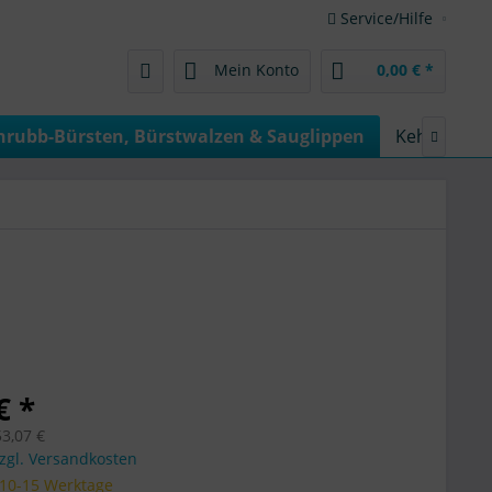
Service/Hilfe
Mein Konto
0,00 € *
hrubb-Bürsten, Bürstwalzen & Sauglippen
Kehrmaschin

€ *
53,07 €
zgl. Versandkosten
 10-15 Werktage