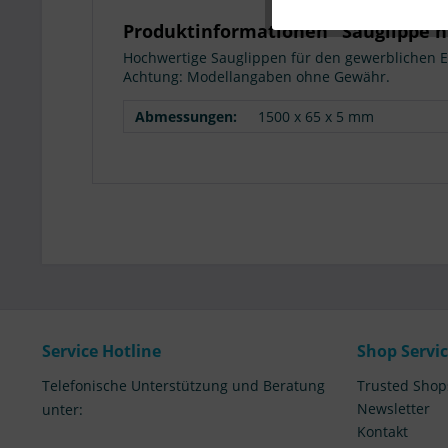
Produktinformationen "Sauglippe h
Hochwertige Sauglippen für den gewerblichen E
Achtung: Modellangaben ohne Gewähr.
Abmessungen:
1500 x 65 x 5 mm
Service Hotline
Shop Servi
Telefonische Unterstützung und Beratung
Trusted Shop
Newsletter
unter:
Kontakt