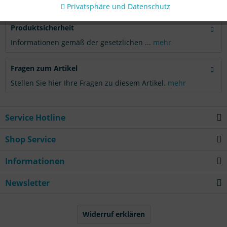
Bewertungen lesen, schreiben und diskutieren...
mehr
Privatsphäre und Datenschutz
Produktsicherheit
Informationen gemäß der gesetzlichen ...
mehr
Fragen zum Artikel
Stellen Sie hier Ihre Fragen zu diesem Artikel.
mehr
Service Hotline
Shop Service
Informationen
Newsletter
Widerruf erklären