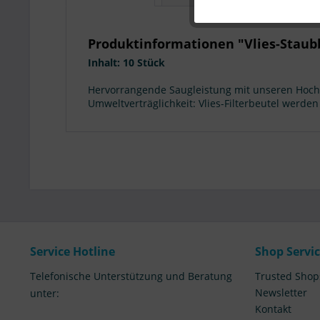
Produktinformationen "Vlies-Staubb
Inhalt: 10 Stück
Hervorrangende Saugleistung mit unseren Hochle
Umweltverträglichkeit: Vlies-Filterbeutel werden
Service Hotline
Shop Servi
Telefonische Unterstützung und Beratung
Trusted Shop
Newsletter
unter:
Kontakt