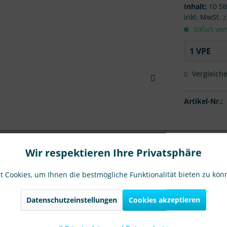
Inhalt:
10 St
inkl. MwSt.
z
Sofort ver
Vergleich
Artikel-Nr.:
Wir respektieren Ihre Privatsphäre
 Cookies, um Ihnen die bestmögliche Funktionalität bieten zu kö
Datenschutzeinstellungen
Cookies akzeptieren
en
0
Produktsicherheit
Fragen zum Artikel