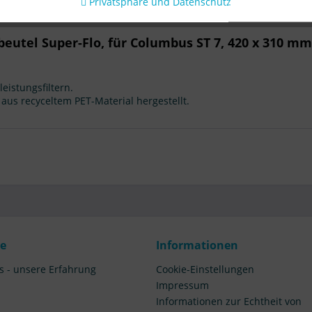
Privatsphäre und Datenschutz
eutel Super-Flo, für Columbus ST 7, 420 x 310 mm 
istungsfiltern.
 aus recyceltem PET-Material hergestellt.
ce
Informationen
s - unsere Erfahrung
Cookie-Einstellungen
Impressum
Informationen zur Echtheit von