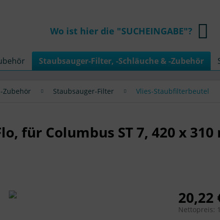
Wo ist hier die "SUCHEINGABE"?
Zubehör
Staubsauger-Filter, -Schläuche & -Zubehör
& -Zubehör
Staubsauger-Filter
Vlies-Staubfilterbeutel
lo, für Columbus ST 7, 420 x 310
20,22 
Nettopreis: 