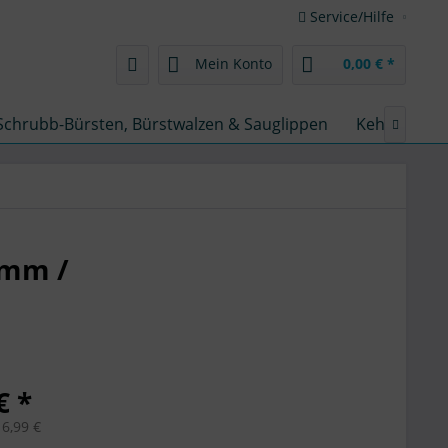
Service/Hilfe
Mein Konto
0,00 € *
Schrubb-Bürsten, Bürstwalzen & Sauglippen
Kehrmaschin

 mm /
€ *
16,99 €