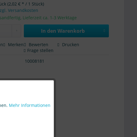
ück (2,02 € * / 1 Stück)
zgl. Versandkosten
sandfertig, Lieferzeit ca. 1-3 Werktage
In den Warenkorb
en
Merken
Bewerten
Drucken
Frage stellen
10008181
Aktiv
nnen.
Mehr Informationen
Aktiv
Aktiv