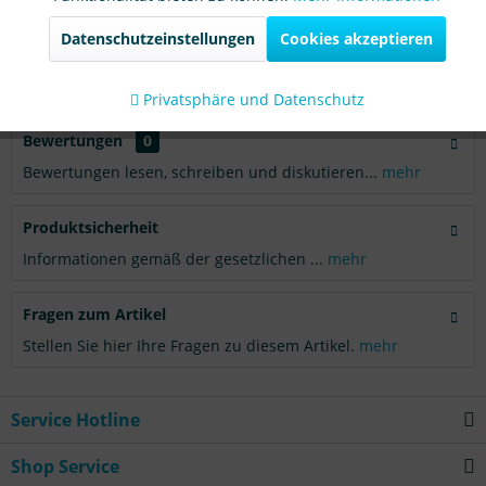
Datenschutzeinstellungen
Cookies akzeptieren
Downloads
Aktiv
Tracking
Downloads aufklappen
Privatsphäre und Datenschutz
Bewertungen
0
Bewertungen lesen, schreiben und diskutieren...
mehr
Produktsicherheit
Informationen gemäß der gesetzlichen ...
mehr
Fragen zum Artikel
Stellen Sie hier Ihre Fragen zu diesem Artikel.
mehr
Service Hotline
Shop Service