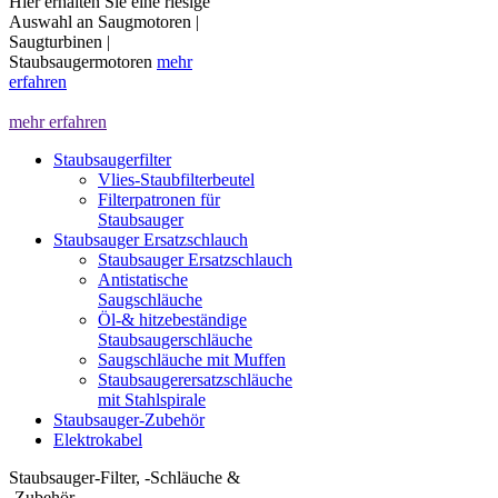
Hier erhalten Sie eine riesige
Auswahl an Saugmotoren |
Saugturbinen |
Staubsaugermotoren
mehr
erfahren
mehr erfahren
Staubsaugerfilter
Vlies-Staubfilterbeutel
Filterpatronen für
Staubsauger
Staubsauger Ersatzschlauch
Staubsauger Ersatzschlauch
Antistatische
Saugschläuche
Öl-& hitzebeständige
Staubsaugerschläuche
Saugschläuche mit Muffen
Staubsaugerersatzschläuche
mit Stahlspirale
Staubsauger-Zubehör
Elektrokabel
Staubsauger-Filter, -Schläuche &
-Zubehör