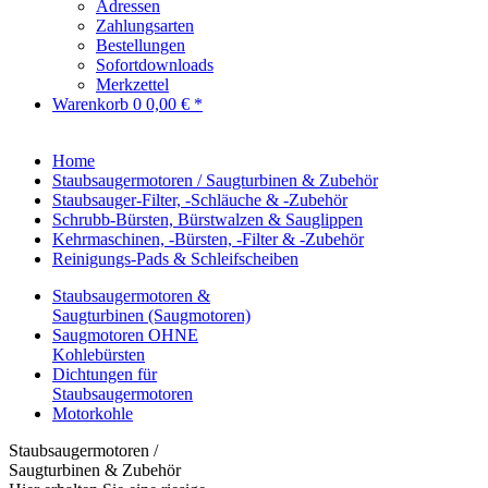
Adressen
Zahlungsarten
Bestellungen
Sofortdownloads
Merkzettel
Warenkorb
0
0,00 € *
Home
Staubsaugermotoren / Saugturbinen & Zubehör
Staubsauger-Filter, -Schläuche & -Zubehör
Schrubb-Bürsten, Bürstwalzen & Sauglippen
Kehrmaschinen, -Bürsten, -Filter & -Zubehör
Reinigungs-Pads & Schleifscheiben
Staubsaugermotoren &
Saugturbinen (Saugmotoren)
Saugmotoren OHNE
Kohlebürsten
Dichtungen für
Staubsaugermotoren
Motorkohle
Staubsaugermotoren /
Saugturbinen & Zubehör