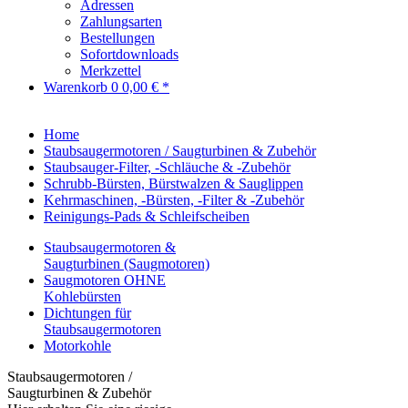
Adressen
Zahlungsarten
Bestellungen
Sofortdownloads
Merkzettel
Warenkorb
0
0,00 € *
Home
Staubsaugermotoren / Saugturbinen & Zubehör
Staubsauger-Filter, -Schläuche & -Zubehör
Schrubb-Bürsten, Bürstwalzen & Sauglippen
Kehrmaschinen, -Bürsten, -Filter & -Zubehör
Reinigungs-Pads & Schleifscheiben
Staubsaugermotoren &
Saugturbinen (Saugmotoren)
Saugmotoren OHNE
Kohlebürsten
Dichtungen für
Staubsaugermotoren
Motorkohle
Staubsaugermotoren /
Saugturbinen & Zubehör