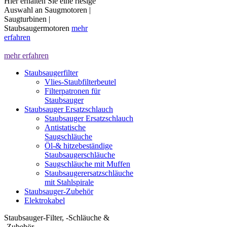
Hier erhalten Sie eine riesige
Auswahl an Saugmotoren |
Saugturbinen |
Staubsaugermotoren
mehr
erfahren
mehr erfahren
Staubsaugerfilter
Vlies-Staubfilterbeutel
Filterpatronen für
Staubsauger
Staubsauger Ersatzschlauch
Staubsauger Ersatzschlauch
Antistatische
Saugschläuche
Öl-& hitzebeständige
Staubsaugerschläuche
Saugschläuche mit Muffen
Staubsaugerersatzschläuche
mit Stahlspirale
Staubsauger-Zubehör
Elektrokabel
Staubsauger-Filter, -Schläuche &
-Zubehör