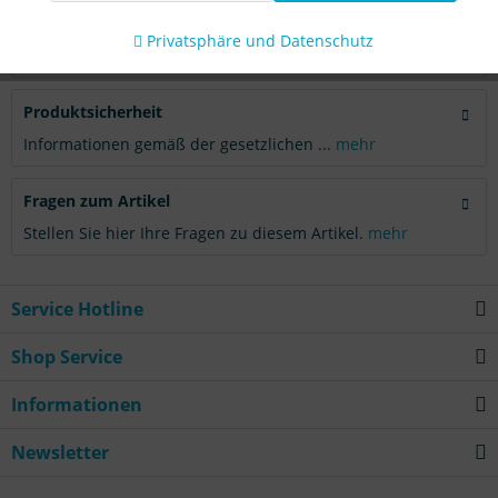
Aktiv
Tracking
Bewertungen
0
Privatsphäre und Datenschutz
Bewertungen lesen, schreiben und diskutieren...
mehr
Produktsicherheit
Informationen gemäß der gesetzlichen ...
mehr
Fragen zum Artikel
Stellen Sie hier Ihre Fragen zu diesem Artikel.
mehr
Service Hotline
Shop Service
Informationen
Newsletter