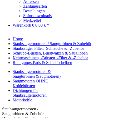
Adressen
Zahlungsarten
Bestellungen
Sofortdownloads
Merkzettel
Warenkorb
0
0,00 € *
Home
Staubsaugermotoren / Saugturbinen & Zubehör
Staubsauger-Filter, -Schläuche & -Zubehör
Schrubb-Bürsten, Bürstwalzen & Sauglippen
Kehrmaschinen, -Bürsten, -Filter & -Zubehör
Reinigungs-Pads & Schleifscheiben
Staubsaugermotoren &
Saugturbinen (Saugmotoren)
Saugmotoren OHNE
Kohlebürsten
Dichtungen für
Staubsaugermotoren
Motorkohle
Staubsaugermotoren /
Saugturbinen & Zubehör