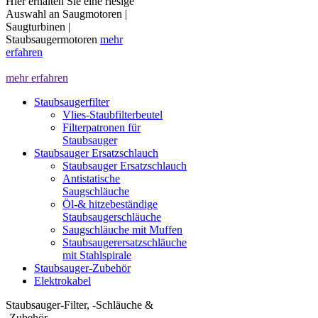
Hier erhalten Sie eine riesige
Auswahl an Saugmotoren |
Saugturbinen |
Staubsaugermotoren
mehr
erfahren
mehr erfahren
Staubsaugerfilter
Vlies-Staubfilterbeutel
Filterpatronen für
Staubsauger
Staubsauger Ersatzschlauch
Staubsauger Ersatzschlauch
Antistatische
Saugschläuche
Öl-& hitzebeständige
Staubsaugerschläuche
Saugschläuche mit Muffen
Staubsaugerersatzschläuche
mit Stahlspirale
Staubsauger-Zubehör
Elektrokabel
Staubsauger-Filter, -Schläuche &
-Zubehör