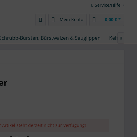
Service/Hilfe
Mein Konto
0,00 € *
Schrubb-Bürsten, Bürstwalzen & Sauglippen
Kehrmaschin

er
 Artikel steht derzeit nicht zur Verfügung!