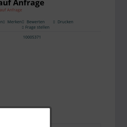
 auf Anfrage
 auf Anfrage
en
Merken
Bewerten
Drucken
Frage stellen
10005371
Artikel
Aktiv